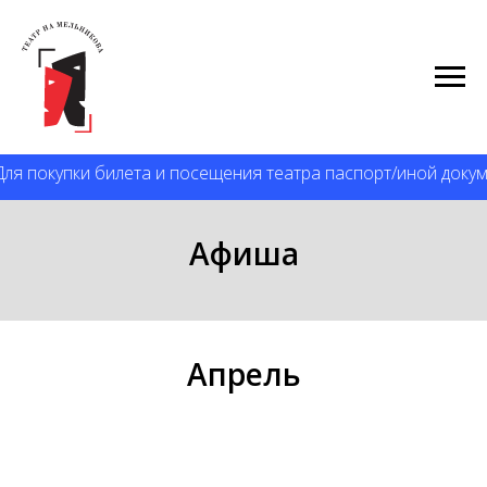
Покупка билетов на все спектакли
только онлайн
АФИША
ля покупки билета и посещения театра паспорт/иной докум
Афиша
Апрель