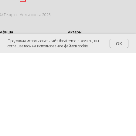
© Театр на Мельникова 2025
Афиша
Актеры
Продолжая использовать сайт theatremelnikova.ru, вы
Мюзиклы
Саботаж
OK
соглашаетесь на использование файлов cookie
Спектакли
Подарочные сертификаты
Школьная классика
Аренда
Гастроли
Контакты
Правила продажи билетов
Правила возврата билетов
Согласие на обработку
персональных данных
Согласие на обработку электронных
сообщений