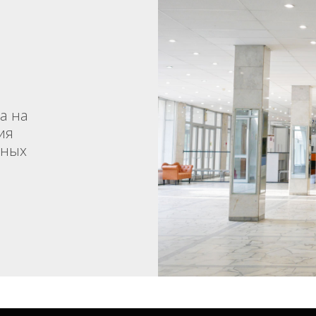
а на
ия
вных