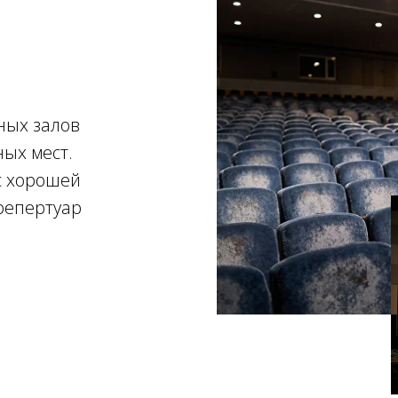
ных залов
ых мест.
с хорошей
 репертуар