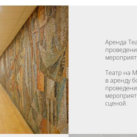
Аренда Те
проведени
мероприят
Театр на 
в аренду б
проведени
мероприят
сценой.