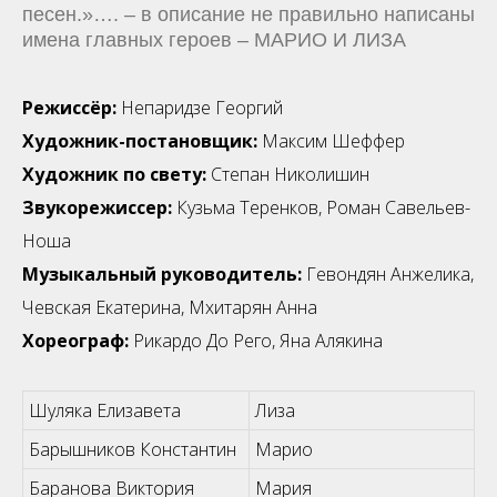
песен.»…. – в описание не правильно написаны
имена главных героев – МАРИО И ЛИЗА
Режиссёр:
Непаридзе Георгий
Художник-постановщик:
Максим Шеффер
Художник по свету:
Степан Николишин
Звукорежиссер:
Кузьма Теренков, Роман Савельев-
Ноша
Музыкальный руководитель:
Гевондян Анжелика,
Чевская Екатерина, Мхитарян Анна
Хореограф:
Рикардо До Рего, Яна Алякина
Шуляка Елизавета
Лиза
Барышников Константин
Марио
Баранова Виктория
Мария