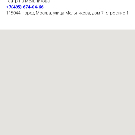
Театр на Мельникова
+7(495) 674-04-66
115044, город Москва, улица Мельникова, дом 7, строение 1