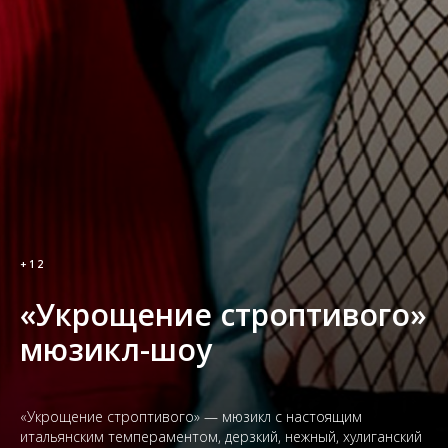
+12
«Укрощение строптивого»
мюзикл-шоу
«Укрощение строптивого» — мюзикл с настоящим
итальянским темпераментом, дерзкий, нежный, хулиганский